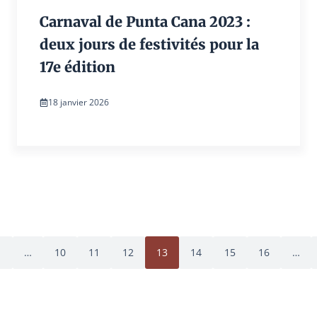
Carnaval de Punta Cana 2023 :
deux jours de festivités pour la
17e édition
18 janvier 2026
1
…
10
11
12
13
14
15
16
…