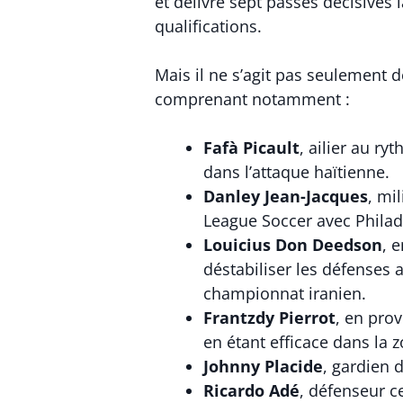
et délivré sept passes décisives
qualifications.
Mais il ne s’agit pas seulement d
comprenant notamment :
Fafà Picault
, ailier au ry
dans l’attaque haïtienne.
Danley Jean-Jacques
, mi
League Soccer avec Philad
Louicius Don Deedson
, 
déstabiliser les défenses
championnat iranien.
Frantzdy Pierrot
, en prov
en étant efficace dans la z
Johnny Placide
, gardien 
Ricardo Adé
, défenseur c