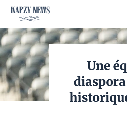
Aller
au
contenu
Une éq
diaspora
historiqu