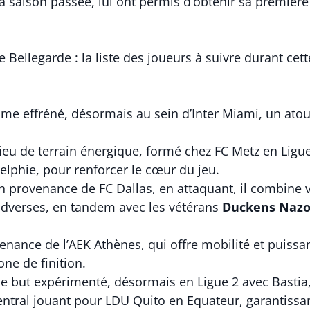
 la saison passée, lui ont permis d’obtenir sa premièr
e Bellegarde : la liste des joueurs à suivre durant ce
thme effréné, désormais au sein d’Inter Miami, un atout
lieu de terrain énergique, formé chez FC Metz en Ligue
elphie, pour renforcer le cœur du jeu.
en provenance de FC Dallas, en attaquant, il combine v
 adverses, en tandem avec les vétérans
Duckens Naz
enance de l’AEK Athènes, qui offre mobilité et puissanc
one de finition.
de but expérimenté, désormais en Ligue 2 avec Bastia,
entral jouant pour LDU Quito en Equateur, garantissant 