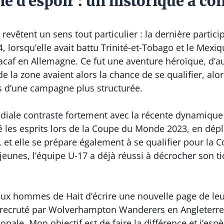
e d’espoir : un historique à co
revêtent un sens tout particulier : la dernière partici
orsqu’elle avait battu Trinité-et-Tobago et le Mexiq
acaf en Allemagne. Ce fut une aventure héroïque, d’
 la zone avaient alors la chance de se qualifier, alor
s d’une campagne plus structurée.
diale contraste fortement avec la récente dynamique 
 les esprits lors de la Coupe du Monde 2023, en dép
 et elle se prépare également à se qualifier pour la 
unes, l’équipe U-17 a déjà réussi à décrocher son ti
, aux hommes de Hait d’écrire une nouvelle page de leu
ecruté par Wolverhampton Wanderers en Angleterre, ex
onale. Mon objectif est de faire la différence et j’esp