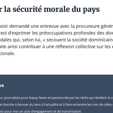
la sécurité morale du pays
 avoir demandé une entrevue avec la procureure génér
 est d’exprimer les préoccupations profondes des dive
dales qui, selon lui, « secouent la société dominicain
aite ainsi contribuer à une réflexion collective sur les
tionale.
UR
eur, journaliste pour Kapzy News et passionnée par les récits qui révèlent la c
je cherche à donner du sens à l’actualité et à faire entendre les voix de celle
e est pour moi un acte d’engagement et de transmission.