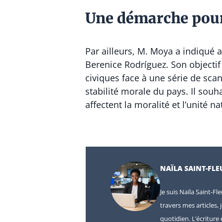
Une démarche pour 
Par ailleurs, M. Moya a indiqué
Berenice Rodríguez. Son objectif
civiques face à une série de scan
stabilité morale du pays. Il souh
affectent la moralité et l’unité na
NAÏLA SAINT-FLE
Je suis Naïla Saint-Fl
travers mes articles, 
quotidien. L’écritur