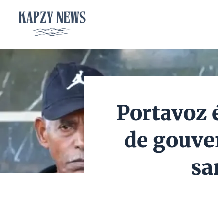
Aller
au
contenu
Portavoz é
de gouve
sa