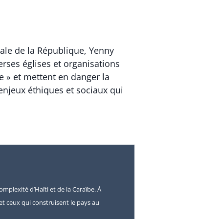
ale de la République, Yenny
rses églises et organisations
e » et mettent en danger la
 enjeux éthiques et sociaux qui
omplexité d’Haïti et de la Caraïbe. À
s et ceux qui construisent le pays au