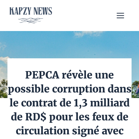
Aller
au
Me
contenu
PEPCA révèle une
possible corruption dans
le contrat de 1,3 milliard
de RD$ pour les feux de
circulation signé avec