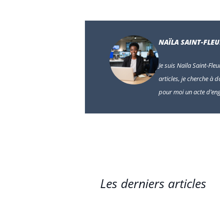
NAÏLA SAINT-FLE
Je suis Naïla Saint-Fle
articles, je cherche à d
pour moi un acte d’en
Les derniers articles