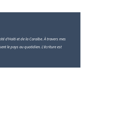
ité d’Haïti et de la Caraïbe. À travers mes
sent le pays au quotidien. L’écriture est