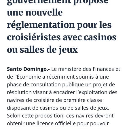
gouvernement propose
une nouvelle
réglementation pour les
croisiéristes avec casinos
ou salles de jeux
Santo Domingo.-
Le ministère des Finances et
de l’Économie a récemment soumis à une
phase de consultation publique un projet de
résolution visant à encadrer l’exploitation des
navires de croisière de première classe
disposant de casinos ou de salles de jeux.
Selon cette proposition, ces navires devront
obtenir une licence officielle pour pouvoir