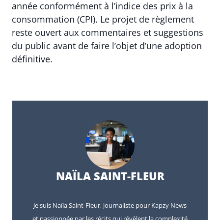
année conformément à l’indice des prix à la
consommation (CPI). Le projet de règlement
reste ouvert aux commentaires et suggestions
du public avant de faire l’objet d’une adoption
définitive.
NAÏLA SAINT-FLEUR
Je suis Naïla Saint-Fleur, journaliste pour Kapzy News
et passionnée par les récits qui révèlent la complexité