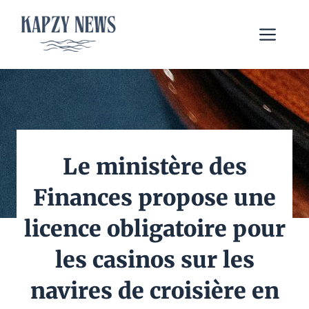
Aller
au
Me
contenu
Le ministère des
Finances propose une
licence obligatoire pour
les casinos sur les
navires de croisière en