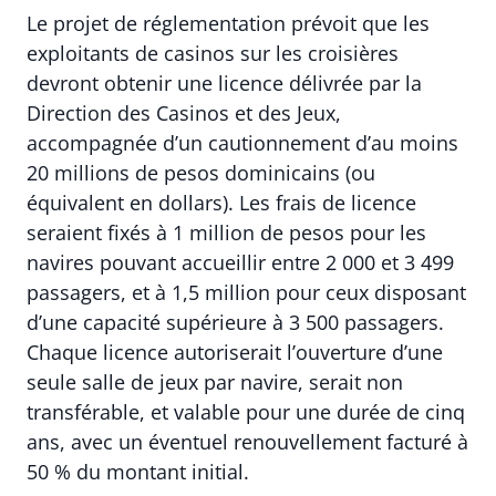
Le projet de réglementation prévoit que les
exploitants de casinos sur les croisières
devront obtenir une licence délivrée par la
Direction des Casinos et des Jeux,
accompagnée d’un cautionnement d’au moins
20 millions de pesos dominicains (ou
équivalent en dollars). Les frais de licence
seraient fixés à 1 million de pesos pour les
navires pouvant accueillir entre 2 000 et 3 499
passagers, et à 1,5 million pour ceux disposant
d’une capacité supérieure à 3 500 passagers.
Chaque licence autoriserait l’ouverture d’une
seule salle de jeux par navire, serait non
transférable, et valable pour une durée de cinq
ans, avec un éventuel renouvellement facturé à
50 % du montant initial.