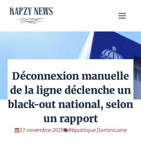
Aller
au
Me
contenu
Déconnexion manuelle
de la ligne déclenche un
black-out national, selon
un rapport
27 novembre 2025
République Dominicaine