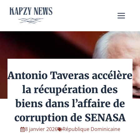
Aller
au
Me
contenu
Antonio Taveras accélère
la récupération des
biens dans l’affaire de
corruption de SENASA
8 janvier 2026
République Dominicaine