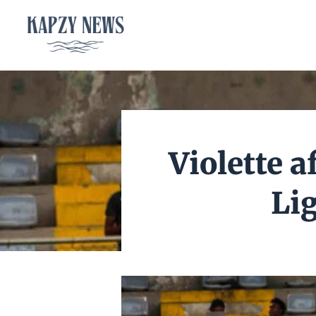
Aller
au
contenu
Violette a
Lig