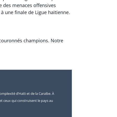
ne des menaces offensives
 à une finale de Ligue haïtienne.
é couronnés champions. Notre
omplexité d’Haïti et de la Caraïbe. À
s et ceux qui construisent le pays au