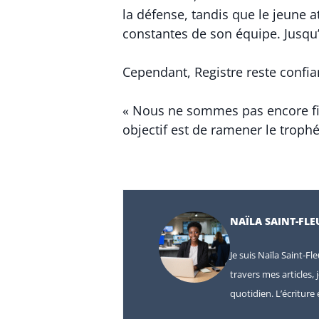
la défense, tandis que le jeune
constantes de son équipe. Jusqu’i
Cependant, Registre reste confi
« Nous ne sommes pas encore fin
objectif est de ramener le trophé
NAÏLA SAINT-FLE
Je suis Naïla Saint-Fl
travers mes articles, 
quotidien. L’écritur