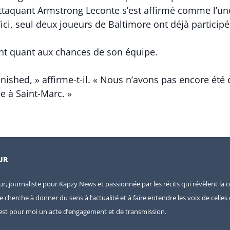
 attaquant Armstrong Leconte s’est affirmé comme l’u
ci, seul deux joueurs de Baltimore ont déjà participé
ant quant aux chances de son équipe.
ished, » affirme-t-il. « Nous n’avons pas encore ét
e à Saint-Marc. »
UR
eur, journaliste pour Kapzy News et passionnée par les récits qui révèlent la c
je cherche à donner du sens à l’actualité et à faire entendre les voix de celle
e est pour moi un acte d’engagement et de transmission.