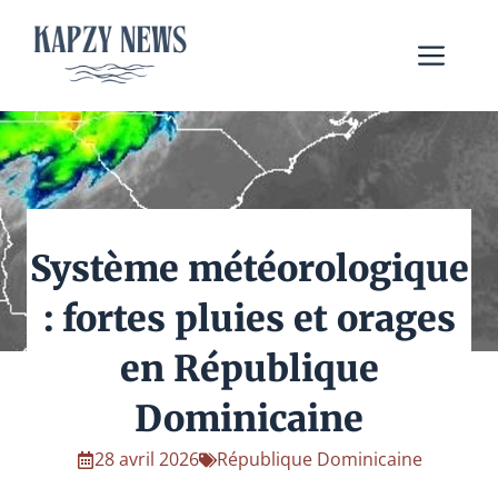
Aller
au
Me
contenu
Système météorologique
: fortes pluies et orages
en République
Dominicaine
28 avril 2026
République Dominicaine