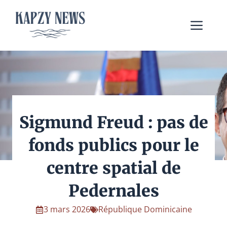
Aller
au
Me
contenu
Sigmund Freud : pas de
fonds publics pour le
centre spatial de
Pedernales
3 mars 2026
République Dominicaine