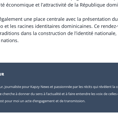
alité économique et l’attractivité de la République dom
 également une place centrale avec la présentation du
o et les racines identitaires dominicaines. Ce rendez
traditions dans la construction de l’identité nationale
 nations.
UR
eur, journaliste pour Kapzy News et passionnée par les récits qui révèlent la c
je cherche à donner du sens à l’actualité et à faire entendre les voix de celle
e est pour moi un acte d’engagement et de transmission.