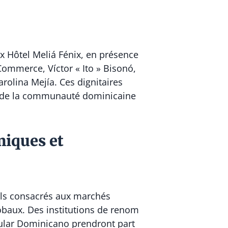
x Hôtel Meliá Fénix, en présence
 Commerce, Víctor « Ito » Bisonó,
rolina Mejía. Ces dignitaires
n de la communauté dominicaine
iques et
els consacrés aux marchés
lobaux. Des institutions de renom
ular Dominicano prendront part