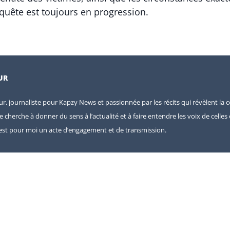
nquête est toujours en progression.
UR
eur, journaliste pour Kapzy News et passionnée par les récits qui révèlent la c
je cherche à donner du sens à l’actualité et à faire entendre les voix de celle
e est pour moi un acte d’engagement et de transmission.