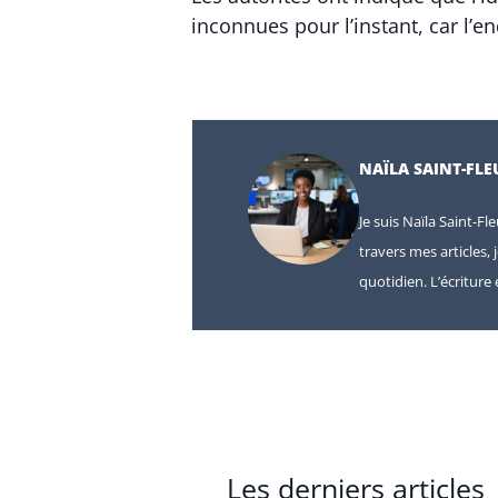
inconnues pour l’instant, car l’e
NAÏLA SAINT-FLE
Je suis Naïla Saint-Fl
travers mes articles, 
quotidien. L’écritur
Les derniers articles