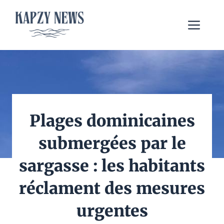
Aller
au
Me
contenu
Plages dominicaines
submergées par le
sargasse : les habitants
réclament des mesures
urgentes