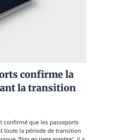
orts confirme la
nt la transition
t confirmé que les passeports
t toute la période de transition
honique
“Esto no tiene nombre”
, il a