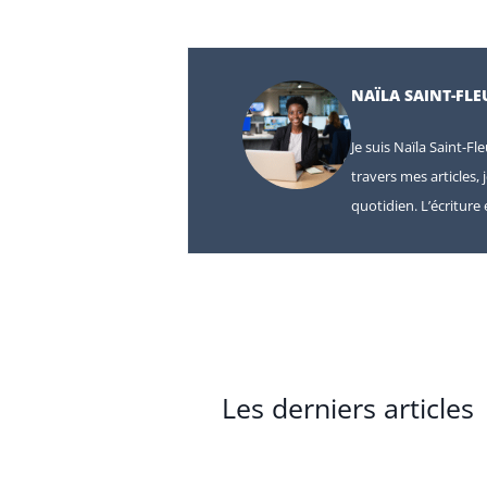
NAÏLA SAINT-FLE
Je suis Naïla Saint-Fl
travers mes articles, 
quotidien. L’écritur
Les derniers articles