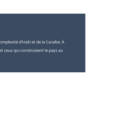
omplexité d’Haïti et de la Caraïbe. À
s et ceux qui construisent le pays au