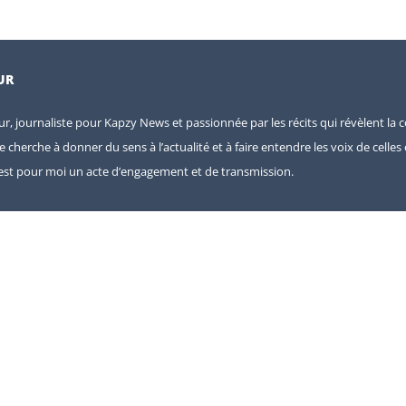
UR
eur, journaliste pour Kapzy News et passionnée par les récits qui révèlent la c
je cherche à donner du sens à l’actualité et à faire entendre les voix de celle
e est pour moi un acte d’engagement et de transmission.