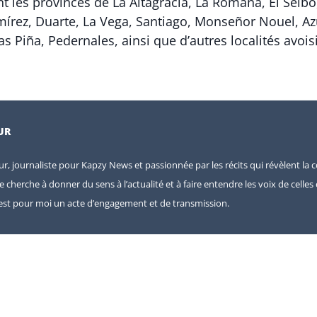
 les provinces de La Altagracia, La Romana, El Seibo
írez, Duarte, La Vega, Santiago, Monseñor Nouel, Az
s Piña, Pedernales, ainsi que d’autres localités avois
UR
eur, journaliste pour Kapzy News et passionnée par les récits qui révèlent la c
je cherche à donner du sens à l’actualité et à faire entendre les voix de celle
e est pour moi un acte d’engagement et de transmission.