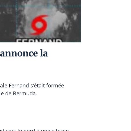
 annonce la
ale Fernand s’était formée
île de Bermuda.
it vers le nord à une vitesse