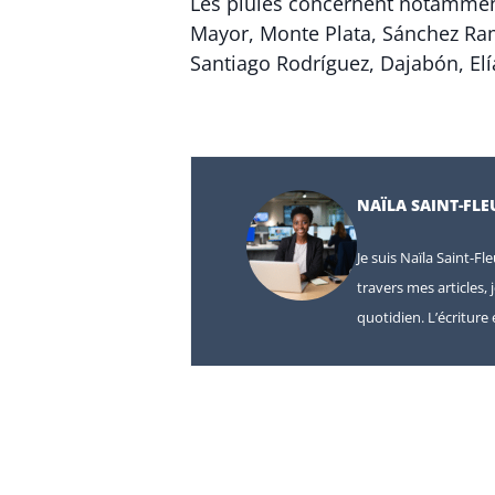
Les pluies concernent notamment
Mayor, Monte Plata, Sánchez Ram
Santiago Rodríguez, Dajabón, Elía
NAÏLA SAINT-FLE
Je suis Naïla Saint-Fl
travers mes articles, 
quotidien. L’écritur