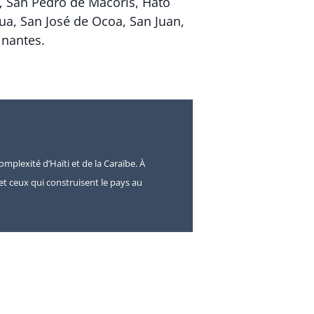
, San Pedro de Macorís, Hato
ua, San José de Ocoa, San Juan,
inantes.
omplexité d’Haïti et de la Caraïbe. À
s et ceux qui construisent le pays au