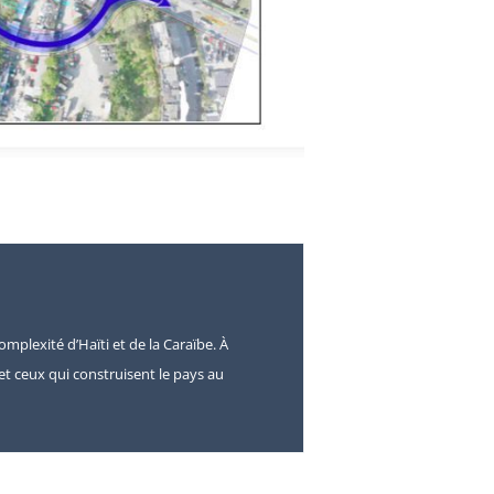
omplexité d’Haïti et de la Caraïbe. À
s et ceux qui construisent le pays au