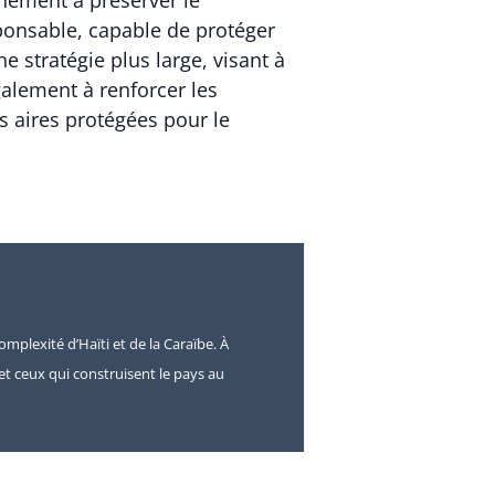
rnement à préserver le
ponsable, capable de protéger
 stratégie plus large, visant à
galement à renforcer les
s aires protégées pour le
omplexité d’Haïti et de la Caraïbe. À
s et ceux qui construisent le pays au