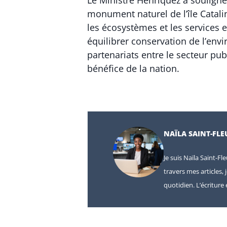
Le Ministre Henríquez a souligné
monument naturel de l’île Catal
les écosystèmes et les services 
équilibrer conservation de l’envi
partenariats entre le secteur pu
bénéfice de la nation.
NAÏLA SAINT-FLE
Je suis Naïla Saint-Fl
travers mes articles, 
quotidien. L’écritur