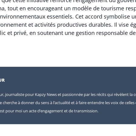
 que cette initiative renforce l’engagement du gouve
ina, tout en encourageant un modèle de tourisme res
environnementaux essentiels. Cet accord symbolise une
ronnement et activités productives durables. Il vise é
blic et privé, en soutenant une gestion responsable de
UR
eur, journaliste pour Kapzy News et passionnée par les récits qui révèlent la c
je cherche à donner du sens à l’actualité et à faire entendre les voix de celle
e est pour moi un acte d’engagement et de transmission.