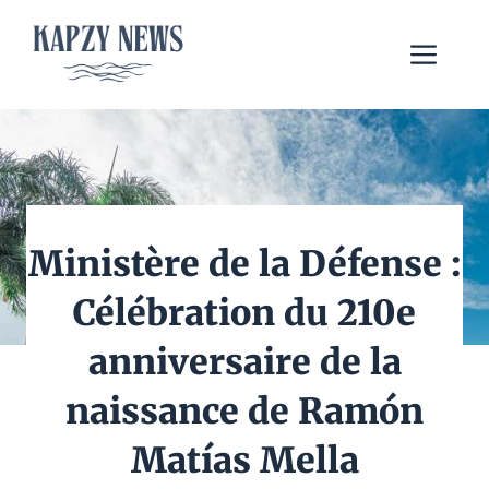
Aller
au
Me
contenu
Ministère de la Défense :
Célébration du 210e
anniversaire de la
naissance de Ramón
Matías Mella