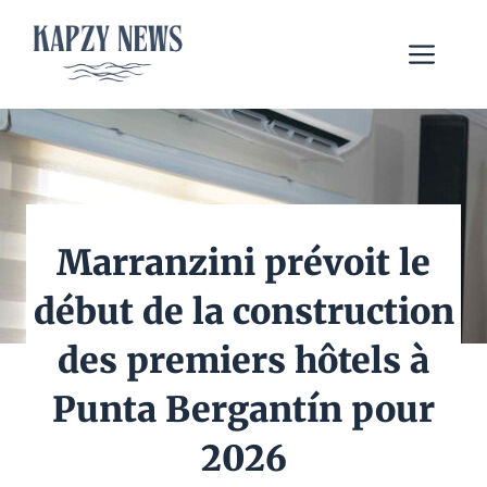
Aller
au
Me
contenu
Marranzini prévoit le
début de la construction
des premiers hôtels à
Punta Bergantín pour
2026