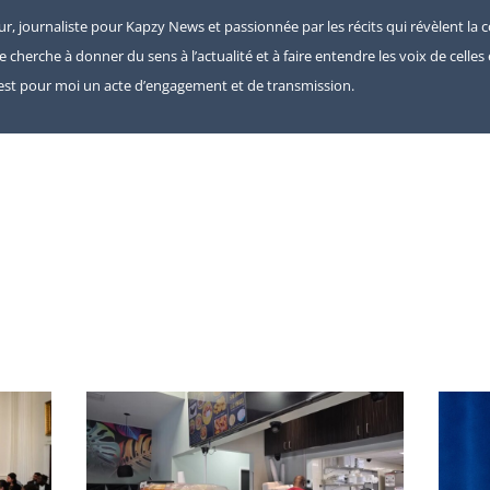
eur, journaliste pour Kapzy News et passionnée par les récits qui révèlent la c
je cherche à donner du sens à l’actualité et à faire entendre les voix de celle
e est pour moi un acte d’engagement et de transmission.