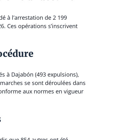
 à l’arrestation de 2 199
26. Ces opérations s’inscrivent
rocédure
ués à Dajabón (493 expulsions),
 démarches se sont déroulées dans
 conforme aux normes en vigueur
s
dis que 854 autres ont été