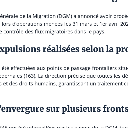
énérale de la Migration
(DGM) a annoncé avoir procédé
, lors d’opérations menées les 31 mars et 1er avril 20
contrôle des flux migratoires dans le pays.
expulsions réalisées selon la p
 été effectuées aux points de passage frontaliers sit
 Pedernales (163). La direction précise que toutes les
es et des droits humains, garantissant un traitement
’envergure sur plusieurs front
345 ont été interpellées par les agents de la DGM, tan