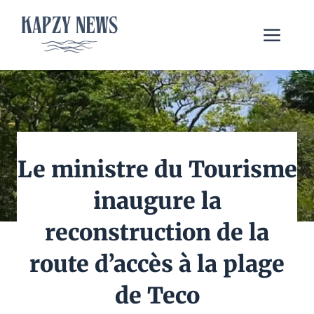
Aller
au
Me
contenu
Le ministre du Tourisme
inaugure la
reconstruction de la
route d’accès à la plage
de Teco