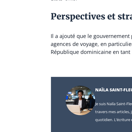
Perspectives et str
Il a ajouté que le gouvernement 
agences de voyage, en particulier
République dominicaine en tant 
NAÏLA SAINT-FLE
Je suis Naïla Saint-Fl
travers mes articles, 
quotidien. L’écritur