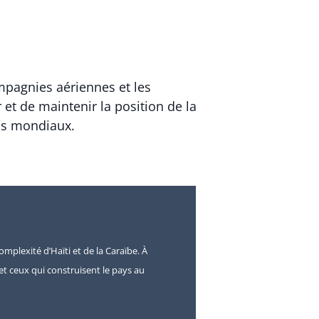
mpagnies aériennes et les
 et de maintenir la position de la
fis mondiaux.
omplexité d’Haïti et de la Caraïbe. À
s et ceux qui construisent le pays au