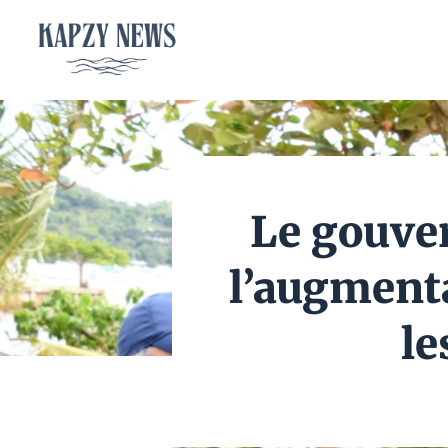
Aller
au
contenu
Le gouve
l’augmenta
le