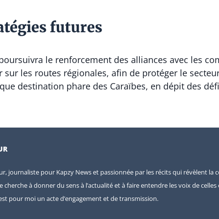
atégies futures
poursuivra le renforcement des alliances avec les co
 sur les routes régionales, afin de protéger le secteur
que destination phare des Caraïbes, en dépit des dé
UR
eur, journaliste pour Kapzy News et passionnée par les récits qui révèlent la c
je cherche à donner du sens à l’actualité et à faire entendre les voix de celle
e est pour moi un acte d’engagement et de transmission.