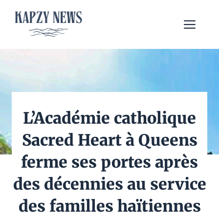
Aller
au
Me
contenu
L’Académie catholique
Sacred Heart à Queens
ferme ses portes après
des décennies au service
des familles haïtiennes