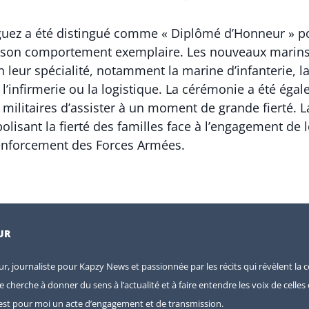
íguez a été distingué comme « Diplômé d’Honneur » 
 son comportement exemplaire. Les nouveaux marins
n leur spécialité, notamment la marine d’infanterie, la 
l’infirmerie ou la logistique. La cérémonie a été égal
et militaires d’assister à un moment de grande fierté. 
lisant la fierté des familles face à l’engagement de l
enforcement des Forces Armées.
UR
eur, journaliste pour Kapzy News et passionnée par les récits qui révèlent la c
je cherche à donner du sens à l’actualité et à faire entendre les voix de celle
e est pour moi un acte d’engagement et de transmission.