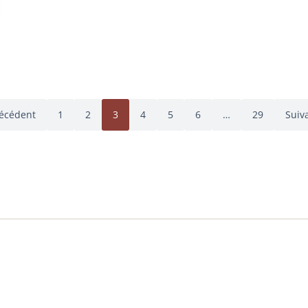
écédent
1
2
3
4
5
6
…
29
Suiv