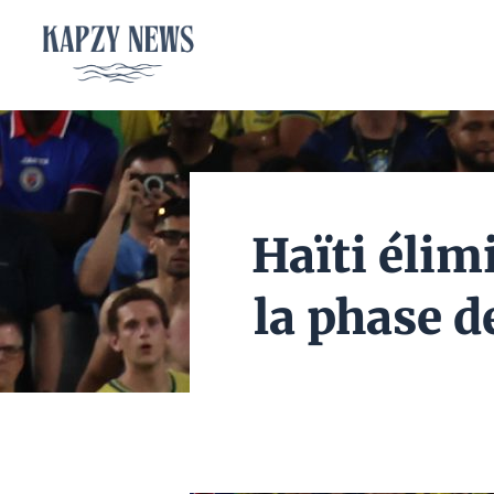
Aller
au
contenu
Haïti élim
la phase d