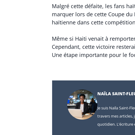
Malgré cette défaite, les fans ha
marquer lors de cette Coupe du M
haïtienne dans cette compétition 
Même si Haiti venait à remporter 
Cependant, cette victoire restera
Une étape importante pour le foo
NAÏLA SAINT-FLE
Je suis Naïla Saint-Fl
travers mes articles, 
quotidien. L’écritur