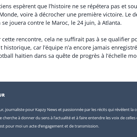
ïtiens espèrent que l’histoire ne se répétera pas et so
onde, voire à décrocher une première victoire. Le de
se jouera contre le Maroc, le 24 juin, à Atlanta.
cette rencontre, cela ne suffirait pas à se qualifier p
it historique, car l’équipe n’a encore jamais enregis
tball haïtien dans sa quête de progrès à l’échelle mo
UR
eur, journaliste pour Kapzy News et passionnée par les récits qui révèlent la c
je cherche à donner du sens à l’actualité et à faire entendre les voix de celle
e est pour moi un acte d’engagement et de transmission.