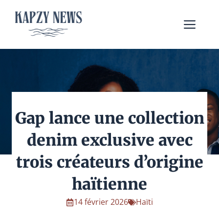
Aller
au
Me
contenu
Gap lance une collection
denim exclusive avec
trois créateurs d’origine
haïtienne
14 février 2026
Haïti