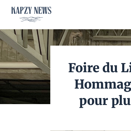
Aller
au
contenu
Foire du Li
Hommage 
pour plu