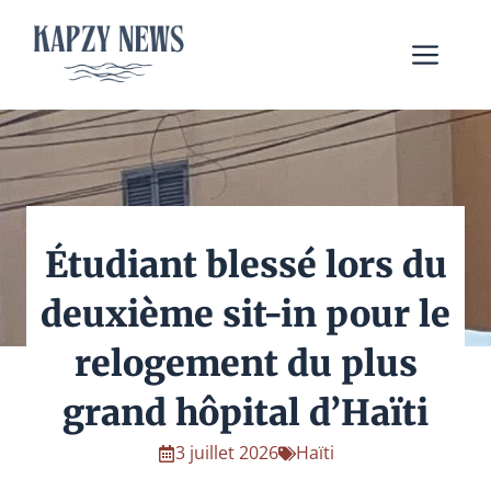
Aller
au
Me
contenu
Étudiant blessé lors du
deuxième sit-in pour le
relogement du plus
grand hôpital d’Haïti
3 juillet 2026
Haïti