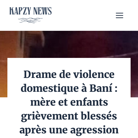
Aller
au
Me
contenu
Drame de violence
domestique à Baní :
mère et enfants
grièvement blessés
après une agression