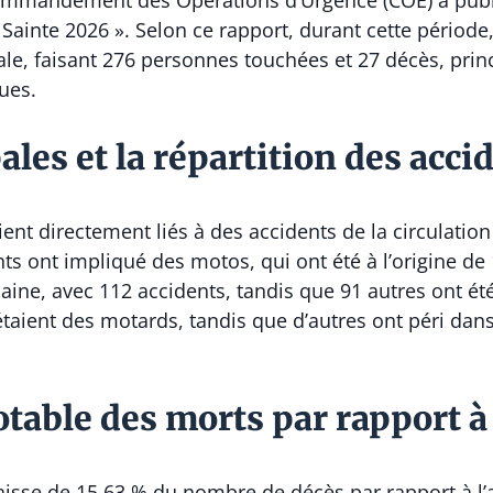
mmandement des Opérations d’Urgence (COE) a publié 
Sainte 2026 ». Selon ce rapport, durant cette période,
nale, faisant 276 personnes touchées et 27 décès, prin
ues.
ales et la répartition des acci
ent directement liés à des accidents de la circulation
ts ont impliqué des motos, qui ont été à l’origine de 
aine, avec 112 accidents, tandis que 91 autres ont ét
 étaient des motards, tandis que d’autres ont péri da
table des morts par rapport à
aisse de 15,63 % du nombre de décès par rapport à l’