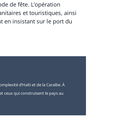
ode de fête. L’opération
itaires et touristiques, ainsi
 en insistant sur le port du
omplexité d’Haïti et de la Caraïbe. À
s et ceux qui construisent le pays au