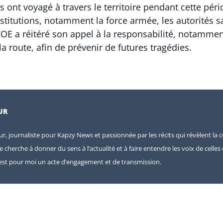
 ont voyagé à travers le territoire pendant cette péri
stitutions, notamment la force armée, les autorités san
OE a réitéré son appel à la responsabilité, notamment
a route, afin de prévenir de futures tragédies.
UR
eur, journaliste pour Kapzy News et passionnée par les récits qui révèlent la c
je cherche à donner du sens à l’actualité et à faire entendre les voix de celle
e est pour moi un acte d’engagement et de transmission.