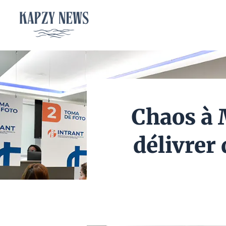
Aller
au
contenu
Chaos à 
délivrer 