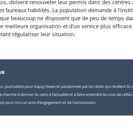
os, doivent renouveler leur permis dans des centres a
s bureaux habilités. La population demande à l’institu
nt que beaucoup ne disposent que de peu de temps da
ne meilleure organisation et d’un service plus effica
tant régulariser leur situation.
UR
eur, journaliste pour Kapzy News et passionnée par les récits qui révèlent la c
je cherche à donner du sens à l’actualité et à faire entendre les voix de celle
e est pour moi un acte d’engagement et de transmission.