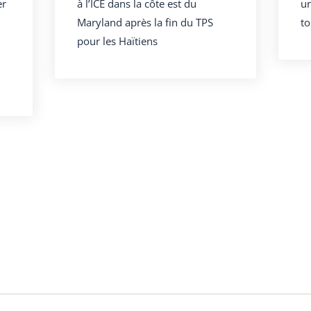
er
à l’ICE dans la côte est du
un
Maryland après la fin du TPS
to
pour les Haïtiens