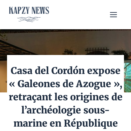
Aller
au
Me
contenu
Casa del Cordón expose
« Galeones de Azogue »,
retraçant les origines de
l’archéologie sous-
marine en République