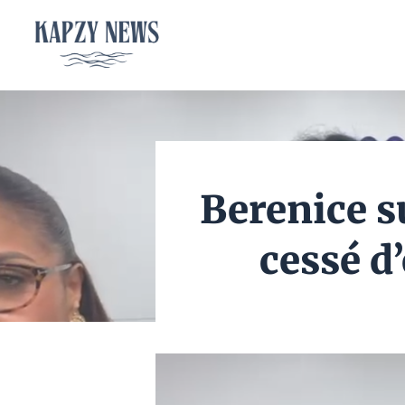
Aller
au
contenu
Berenice s
cessé d