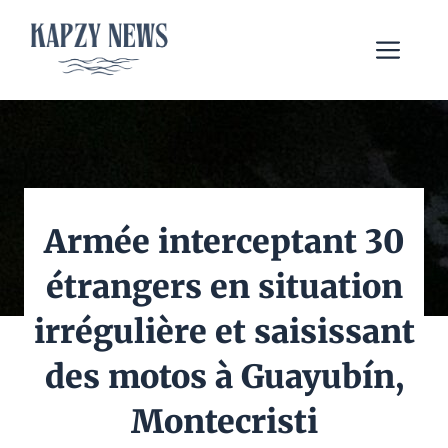
Aller
au
Me
contenu
Armée interceptant 30
étrangers en situation
irrégulière et saisissant
des motos à Guayubín,
Montecristi