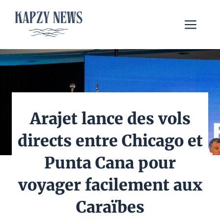
Aller
au
Me
contenu
Arajet lance des vols
directs entre Chicago et
Punta Cana pour
voyager facilement aux
Caraïbes