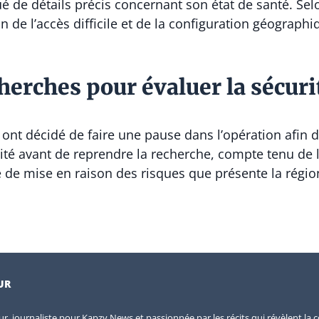
é de détails précis concernant son état de santé. Se
on de l’accès difficile et de la configuration géograp
herches pour évaluer la sécuri
és ont décidé de faire une pause dans l’opération afin 
rité avant de reprendre la recherche, compte tenu de 
 de mise en raison des risques que présente la régi
UR
eur, journaliste pour Kapzy News et passionnée par les récits qui révèlent la c