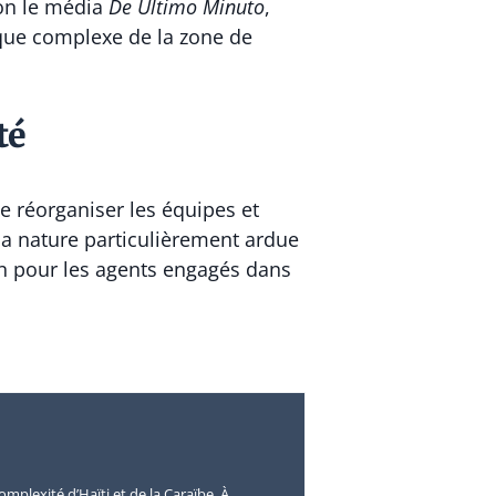
lon le média
De Último Minuto
,
hique complexe de la zone de
té
de réorganiser les équipes et
la nature particulièrement ardue
on pour les agents engagés dans
omplexité d’Haïti et de la Caraïbe. À