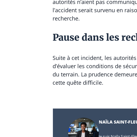
autorités n’aient pas communiqu
l’accident serait survenu en rais
recherche.
Pause dans les rec
Suite à cet incident, les autorit
d’évaluer les conditions de sécu
du terrain. La prudence demeure
cette quête difficile.
NAÏLA SAINT-FLE
Je suis Naïla Saint-Fl