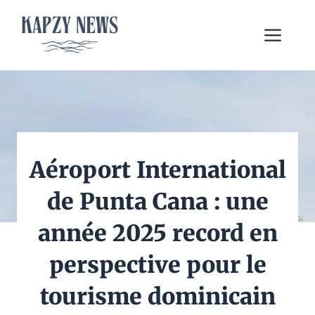
Aller
au
Me
contenu
Aéroport International
de Punta Cana : une
année 2025 record en
perspective pour le
tourisme dominicain