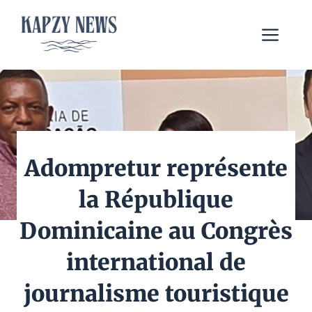
Aller
au
Me
contenu
Adompretur représente
la République
Dominicaine au Congrès
international de
journalisme touristique