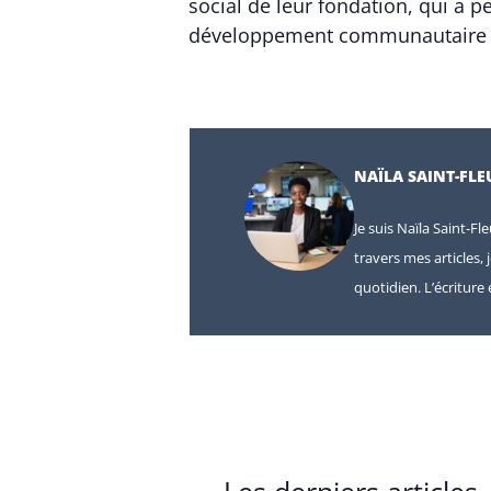
social de leur fondation, qui a p
développement communautaire da
NAÏLA SAINT-FLE
Je suis Naïla Saint-Fl
travers mes articles, 
quotidien. L’écritur