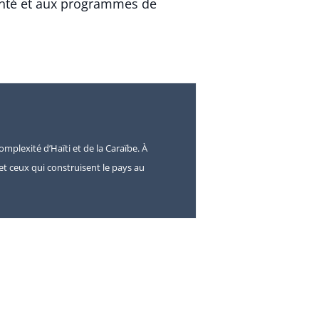
 santé et aux programmes de
omplexité d’Haïti et de la Caraïbe. À
s et ceux qui construisent le pays au