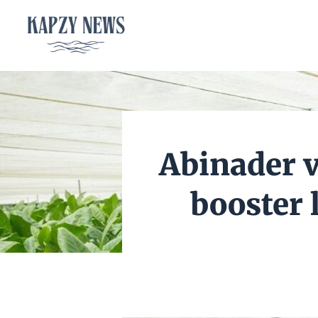
Aller
au
contenu
Abinader v
booster 