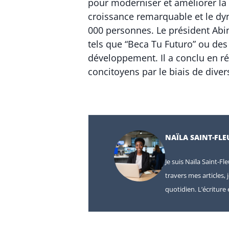
pour moderniser et améliorer la 
croissance remarquable et le d
000 personnes. Le président Ab
tels que “Beca Tu Futuro” ou des 
développement. Il a conclu en r
concitoyens par le biais de dive
NAÏLA SAINT-FLE
Je suis Naïla Saint-Fl
travers mes articles, 
quotidien. L’écritur