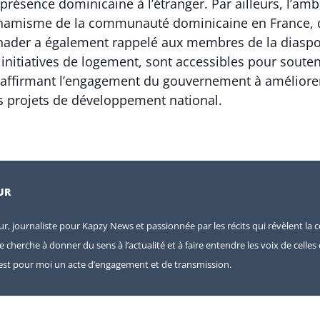
présence dominicaine à l’étranger. Par ailleurs, l’a
ynamisme de la communauté dominicaine en France, q
inader a également rappelé aux membres de la diasp
initiatives de logement, sont accessibles pour souteni
éaffirmant l’engagement du gouvernement à améliorer 
rs projets de développement national.
UR
eur, journaliste pour Kapzy News et passionnée par les récits qui révèlent la c
je cherche à donner du sens à l’actualité et à faire entendre les voix de celle
e est pour moi un acte d’engagement et de transmission.