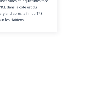
lises vides et inquiétudes face
l’ICE dans la côte est du
ryland après la fin du TPS
ur les Haïtiens