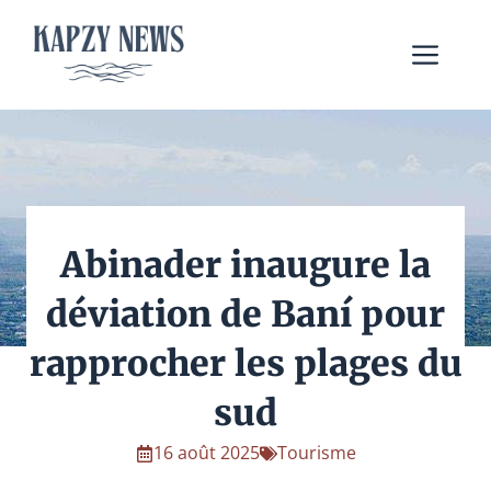
Aller
au
Me
contenu
Abinader inaugure la
déviation de Baní pour
rapprocher les plages du
sud
16 août 2025
Tourisme