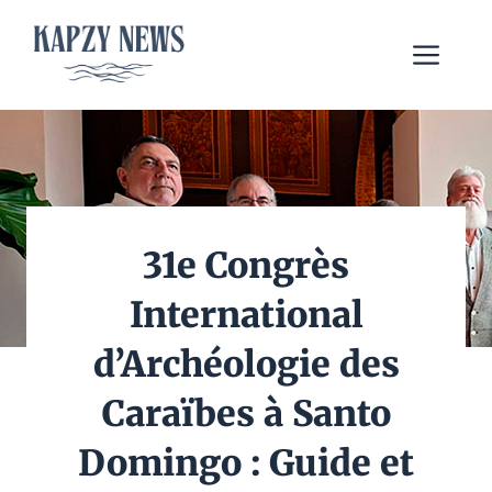
Aller
au
Me
contenu
31e Congrès
International
d’Archéologie des
Caraïbes à Santo
Domingo : Guide et