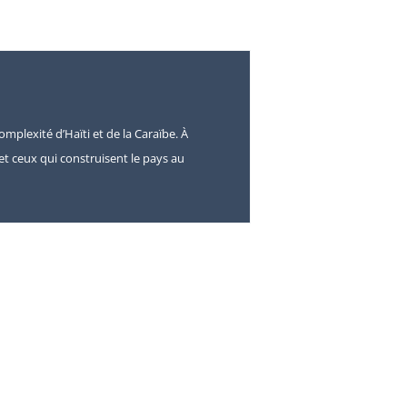
omplexité d’Haïti et de la Caraïbe. À
s et ceux qui construisent le pays au