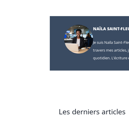
NAÏLA SAINT-FLE
Je suis Naïla Saint-Fl
travers mes articles, 
quotidien. L’écritur
Les derniers articles