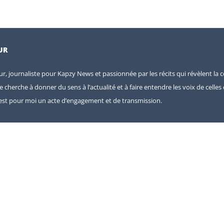
UR
eur, journaliste pour Kapzy News et passionnée par les récits qui révèlent la c
je cherche à donner du sens à l’actualité et à faire entendre les voix de celle
e est pour moi un acte d’engagement et de transmission.