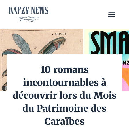
Aller
au
Me
contenu
10 romans
incontournables à
découvrir lors du Mois
du Patrimoine des
Caraïbes